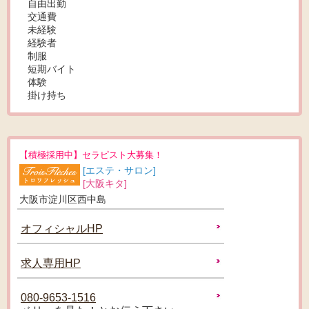
自由出勤
交通費
未経験
経験者
制服
短期バイト
体験
掛け持ち
【積極採用中】セラピスト大募集！
[エステ・サロン]
[大阪キタ]
大阪市淀川区西中島
オフィシャルHP
求人専用HP
080-9653-1516